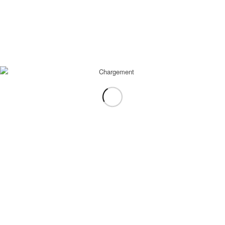
DÉCOUVRIR PN EVENTS
A propos de nous
Journal
Mentions légales
CGV-CGU
Politique de confidentialité
Paiement sécurisé
Questions fréquentes
SERVICE CLIENT
Professionnels
Recrutement
Ateliers
Contactez-nous!
contact@pn-evens.com